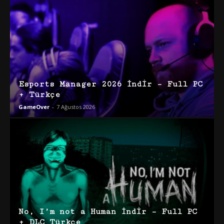
Esports Manager 2026 İndir – Full PC
+ Türkçe
GameOver
-
7 Ağustos 2026
No, I’m not a Human İndir – Full PC
+ DLC Türkçe