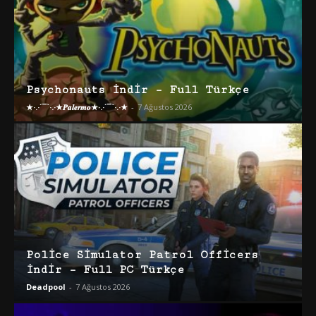
Psychonauts İndir – Full Türkçe
★·.·´¯`·.·★𝑷𝒂𝒍𝒆𝒓𝒎𝒐★·.·´¯`·.·★
-
7 Ağustos 2026
Police Simulator Patrol Officers
İndir – Full PC Türkçe
Deadpool
-
7 Ağustos 2026