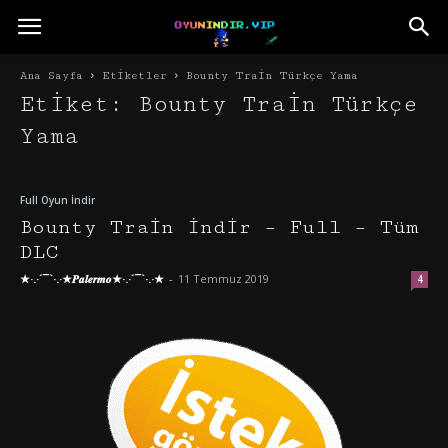
Ana Sayfa
Etiketler
Bounty Train Türkçe Yama
Etiket: Bounty Train Türkçe
Yama
Full Oyun İndir
Bounty Train İndir – Full – Tüm
DLC
★·.·´¯`·.·★𝑷𝒂𝒍𝒆𝒓𝒎𝒐★·.·´¯`·.·★
-
11 Temmuz 2019
4