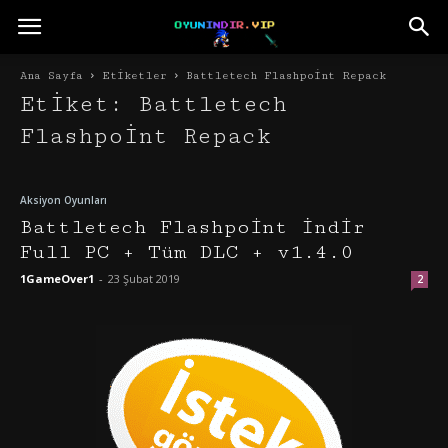
Ana Sayfa
Etiketler
Battletech Flashpoint Repack
Etiket: Battletech
Flashpoint Repack
Aksiyon Oyunları
Battletech Flashpoint İndir
Full PC + Tüm DLC + v1.4.0
1GameOver1
-
23 Şubat 2019
2