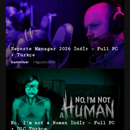
Esports Manager 2026 İndir – Full PC
+ Türkçe
GameOver
-
7 Ağustos 2026
No, I’m not a Human İndir – Full PC
+ DLC Türkçe