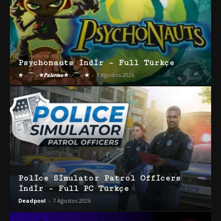
Psychonauts İndir – Full Türkçe
★·.·´¯`·.·★𝑷𝒂𝒍𝒆𝒓𝒎𝒐★·.·´¯`·.·★
-
7 Ağustos 2026
Police Simulator Patrol Officers
İndir – Full PC Türkçe
Deadpool
-
7 Ağustos 2026