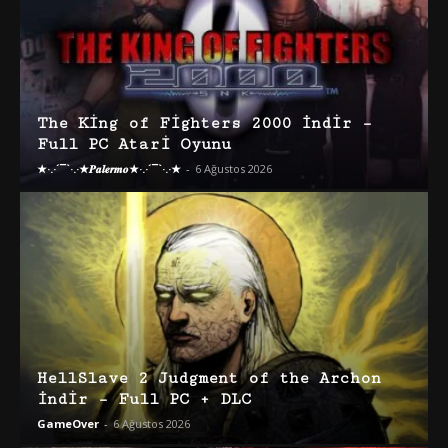
The King of Fighters 2000 İndir –
Full PC Atari Oyunu
★·.·´¯`·.·★𝑷𝒂𝒍𝒆𝒓𝒎𝒐★·.·´¯`·.·★
-
6 Ağustos 2026
HellSlave 2 Judgment of the Archon
İndir – Full PC + DLC
GameOver
-
6 Ağustos 2026