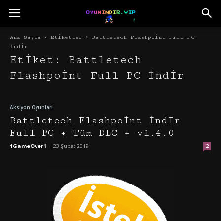
Ana Sayfa
Etiketler
Battletech Flashpoint Full PC
İndir
Etiket: Battletech
Flashpoint Full PC İndir
Aksiyon Oyunları
Battletech Flashpoint İndir
Full PC + Tüm DLC + v1.4.0
1GameOver1
-
23 Şubat 2019
2