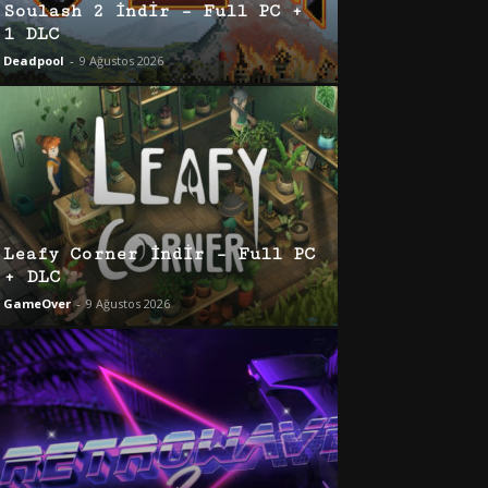
Soulash 2 İndir – Full PC +
1 DLC
Deadpool
-
9 Ağustos 2026
Leafy Corner İndir – Full PC
+ DLC
GameOver
-
9 Ağustos 2026