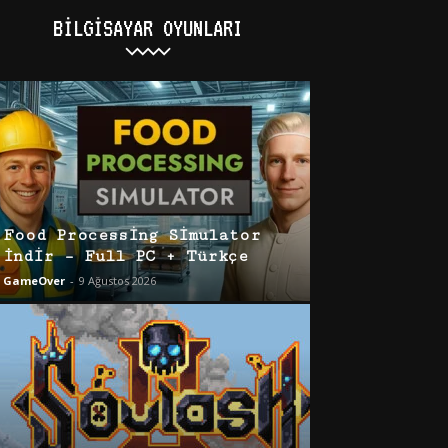
BILGISAYAR OYUNLARI
Food Processing Simulator
İndir – Full PC + Türkçe
GameOver
-
9 Ağustos 2026