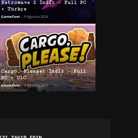
Retrowave 2 İndir – Full PC
+ Türkçe
GameOver
-
9 Ağustos 2026
Cargo, Please! İndir – Full
PC + DLC
GameOver
-
9 Ağustos 2026
IZI TAKIP EDIN