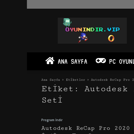
Oyun
İndir
Vip
–
Program
İndir
Full
ANA SAYFA
PC OYUN
PC
Ve
Android
Ana Sayfa
Etiketler
Autodesk ReCap Pro 2
Apk
Etiket: Autodesk 
Seti
Program İndir
Autodesk ReCap Pro 2020