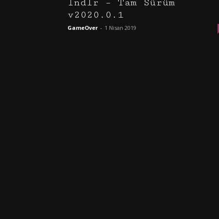
İndir – Tam Sürüm
v2020.0.1
GameOver
-
1 Nisan 2019