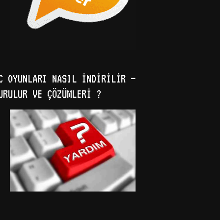
C OYUNLARI NASIL İNDIRILIR –
URULUR VE ÇÖZÜMLERI ?