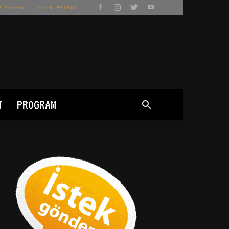
Yardım – İstek Bölümü
J
PROGRAM