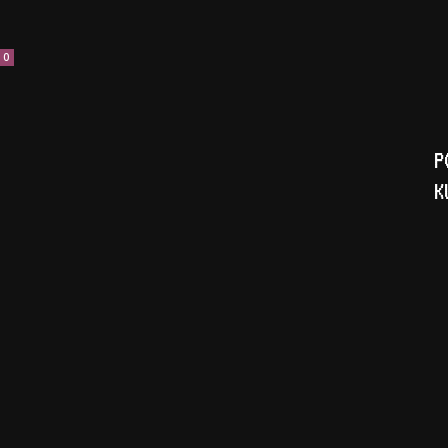
0
P
K