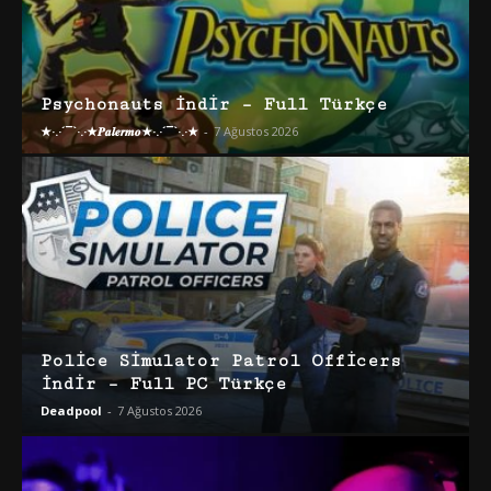
Psychonauts İndir – Full Türkçe
★·.·´¯`·.·★𝑷𝒂𝒍𝒆𝒓𝒎𝒐★·.·´¯`·.·★
-
7 Ağustos 2026
Police Simulator Patrol Officers
İndir – Full PC Türkçe
Deadpool
-
7 Ağustos 2026