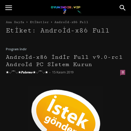
Ana Sayfa
Etiketler
Android-x86 Full
Etiket: Android-x86 Full
Program İndir
Android-x86 İndir Full v9.0-rc1
Android PC Sistem Kurun
★·.·´¯`·.·★𝑷𝒂𝒍𝒆𝒓𝒎𝒐★·.·´¯`·.·★
-
15 Kasım 2019
0