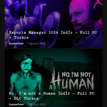
Esports Manager 2026 İndir – Full PC
+ Türkçe
GameOver
-
7 Ağustos 2026
No, I’m not a Human İndir – Full PC
+ DLC Türkçe
GameOver
-
7 Ağustos 2026