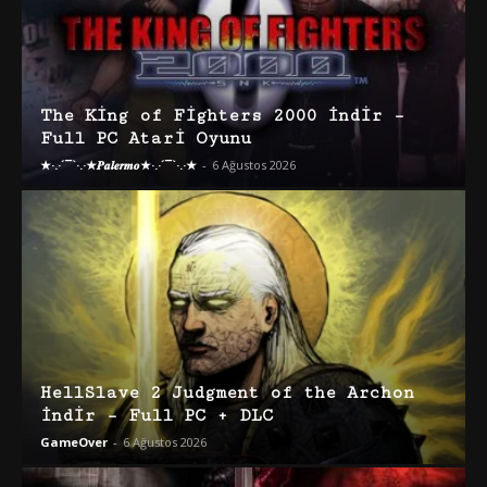
The King of Fighters 2000 İndir –
Full PC Atari Oyunu
★·.·´¯`·.·★𝑷𝒂𝒍𝒆𝒓𝒎𝒐★·.·´¯`·.·★
-
6 Ağustos 2026
HellSlave 2 Judgment of the Archon
İndir – Full PC + DLC
GameOver
-
6 Ağustos 2026