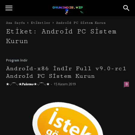
Ana Sayfa
Etiketler
Android PC Sistem Kurun
Etiket: Android PC Sistem
Kurun
Program İndir
Android-x86 İndir Full v9.0-rc1
Android PC Sistem Kurun
★·.·´¯`·.·★𝑷𝒂𝒍𝒆𝒓𝒎𝒐★·.·´¯`·.·★
-
15 Kasım 2019
0