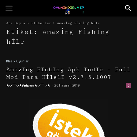
Ana Sayfa
Etiketler
Amazing Fishing hile
Etiket: Amazing Fishing
hile
Klasik Oyunlar
Amazing Fishing Apk İndir – Full
Mod Para Hileli v2.7.5.1007
★·.·´¯`·.·★𝑷𝒂𝒍𝒆𝒓𝒎𝒐★·.·´¯`·.·★
-
26 Haziran 2019
0