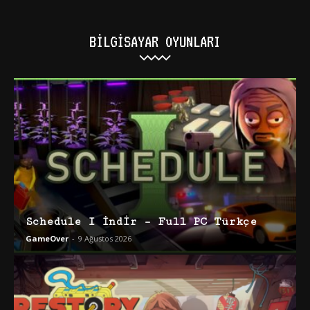
BILGISAYAR OYUNLARI
Schedule I İndir – Full PC Türkçe
GameOver
-
9 Ağustos 2026