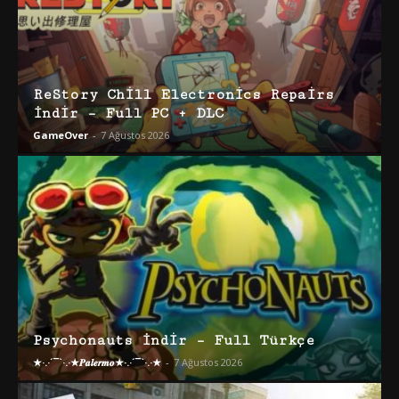
ReStory Chill Electronics Repairs
İndir – Full PC + DLC
GameOver
-
7 Ağustos 2026
Psychonauts İndir – Full Türkçe
★·.·´¯`·.·★𝑷𝒂𝒍𝒆𝒓𝒎𝒐★·.·´¯`·.·★
-
7 Ağustos 2026