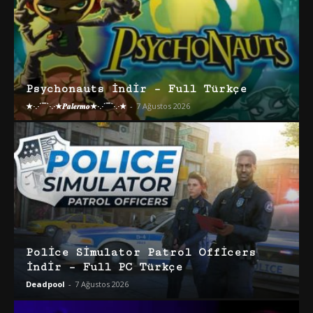
Psychonauts İndir – Full Türkçe
★·.·´¯`·.·★𝑷𝒂𝒍𝒆𝒓𝒎𝒐★·.·´¯`·.·★
-
7 Ağustos 2026
Police Simulator Patrol Officers
İndir – Full PC Türkçe
Deadpool
-
7 Ağustos 2026