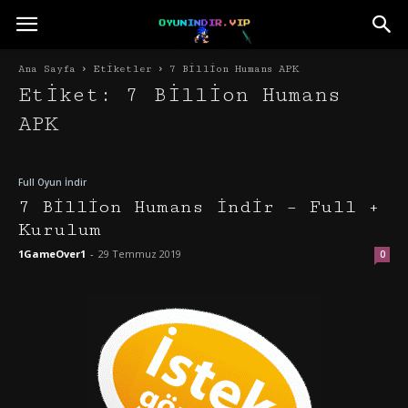
Ana Sayfa
Etiketler
7 Billion Humans APK
Etiket: 7 Billion Humans
APK
Full Oyun İndir
7 Billion Humans İndir – Full +
Kurulum
1GameOver1
-
29 Temmuz 2019
0