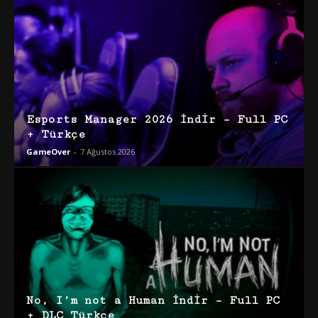
Esports Manager 2026 İndir – Full PC
+ Türkçe
GameOver
-
7 Ağustos 2026
No, I’m not a Human İndir – Full PC
+ DLC Türkçe