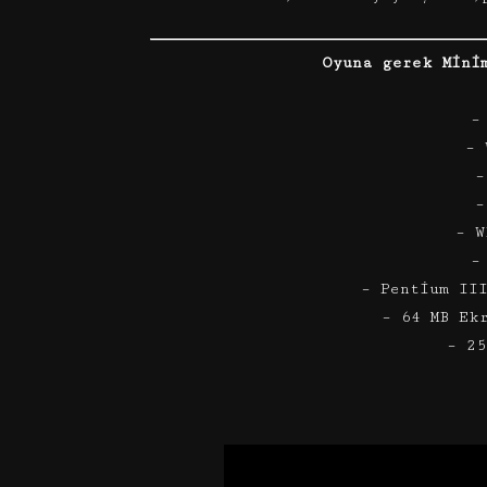
Oyuna gerek Mini
–
– 
–
–
– W
–
– Pentium II
– 64 MB Ek
– 25