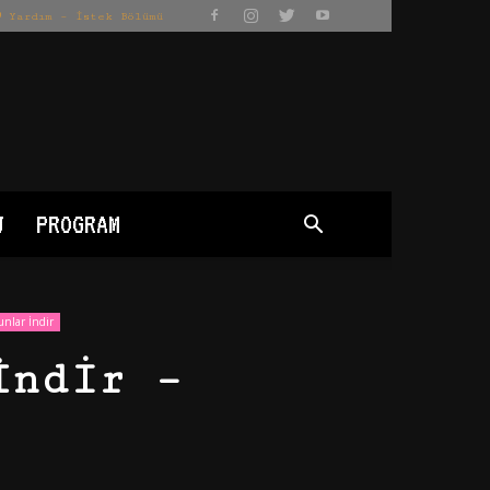
Yardım – İstek Bölümü
J
PROGRAM
nlar İndir
İndir –