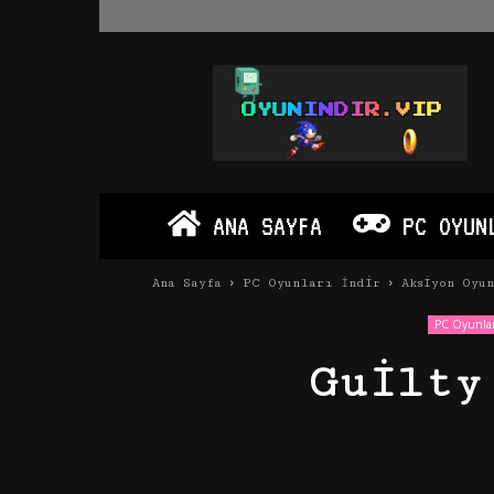
Oyun
İndir
Vip
–
Program
İndir
Full
ANA SAYFA
PC OYUN
PC
Ve
Android
Ana Sayfa
PC Oyunları İndir
Aksiyon Oyu
Apk
PC Oyunlar
Guilty