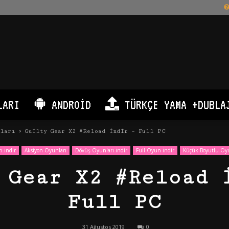
LARI
ANDROID
TÜRKÇE YAMA +DUBLA
nları
Guilty Gear X2 #Reload İndir – Full PC
ı İndir
Aksiyon Oyunları
Dövüş Oyunları İndir
Full Oyun İndir
Küçük Boyutlu Oyu
 Gear X2 #Reload 
Full PC
31 Ağustos 2019
0