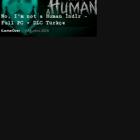
No, I’m not a Human İndir –
Full PC + DLC Türkçe
GameOver
-
7 Ağustos 2026