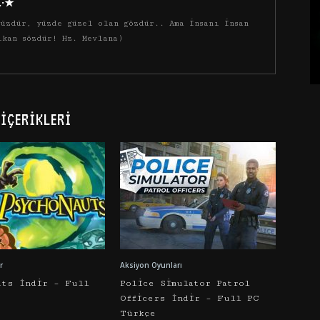
·.·★
üzdür, yüzde güzel olan gözdür.. Ama insanı insan
ıkan sözdür! Hz. Mevlana)
İÇERIKLERI
r
Aksiyon Oyunları
uts İndir – Full
Police Simulator Patrol
Officers İndir – Full PC
Türkçe