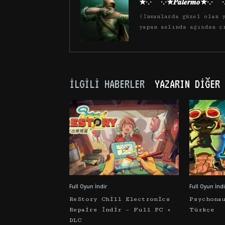
★·.·´¯`·.·★𝑷𝒂𝒍𝒆𝒓𝒎𝒐★·.·´¯`
(İnsanlarda güzel olan y
yapan aslında ağızdan ç
İLGILI HABERLER
YAZARIN DIĞER 
Full Oyun İndir
Full Oyun İndi
ReStory Chill Electronics
Psychona
Repairs İndir – Full PC +
Türkçe
DLC