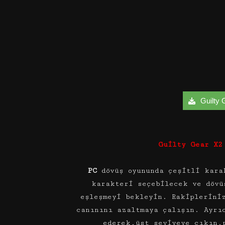
Guilty G
Guilty Gear X2
PC
dövüş oyununda çeşitli kara
karakteri seçebilecek ve dövü
eşleşmeyi bekleyin. Rakiplerini
canınını azaltmaya çalışın. Ayrı
ederek,üst seviyeye çıkın,