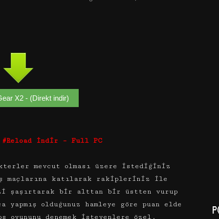
ear X2 - (Direkt indir)
 #Reload İndir – Full PC
kterler mevcut olması üzere istediğiniz
ş maçlarına katılarak rakipleriniz ile
zi şaşırtarak bir alttan bir üstten vurup
ca yapmış olduğunuz hamleye göre puan elde
P
ps oyununu denemek isteyenlere özel.