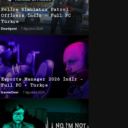
Police Simulator Patrol
Officers İndir – Full PC
Türkçe
Deadpool
-
7 Ağustos 2026
Esports Manager 2026 İndir –
Full PC + Türkçe
GameOver
-
7 Ağustos 2026