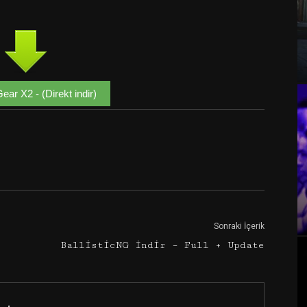
ear X2 - (Direkt indir)
Google+
Email
Sonraki İçerik
BallisticNG İndir – Full + Update