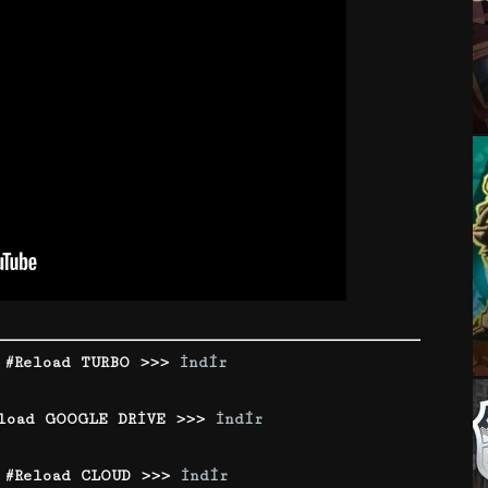
 #Reload TURBO >>>
İndir
eload GOOGLE DRİVE >>>
İndir
 #Reload CLOUD >>>
İndir