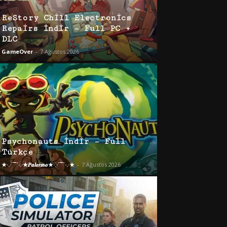
ReStory Chill Electronics
Repairs İndir – Full PC +
DLC
GameOver
-
7 Ağustos 2026
Psychonauts İndir – Full
Türkçe
★·.·´¯`·.·★𝑷𝒂𝒍𝒆𝒓𝒎𝒐★·.·´¯`·.·★
-
7 Ağustos 2026